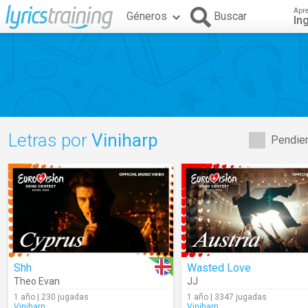
Apr
Géneros
Buscar
In
Letras por
Viniharp
Pendien
Shh
Wasted Love
Theo Evan
JJ
1 año | 230 jugadas
1 año | 3347 jugadas
Viniharp
Viniharp