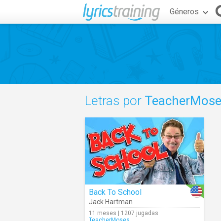
Géneros
Letras por
TeacherMose
Back To School
Jack Hartman
11 meses | 1207 jugadas
TeacherMoses