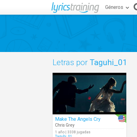
Géneros
Letras por
Taguhi_01
Make The Angels Cry
Chris Grey
1 año | 3338 jugadas
Taguhi_01