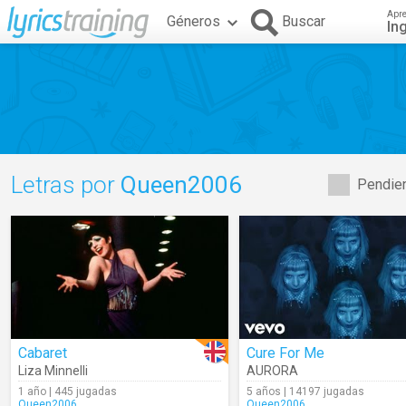
Apr
Géneros
Buscar
In
Letras por
Queen2006
Pendien
Cabaret
Cure For Me
Liza Minnelli
AURORA
1 año | 445 jugadas
5 años | 14197 jugadas
Queen2006
Queen2006