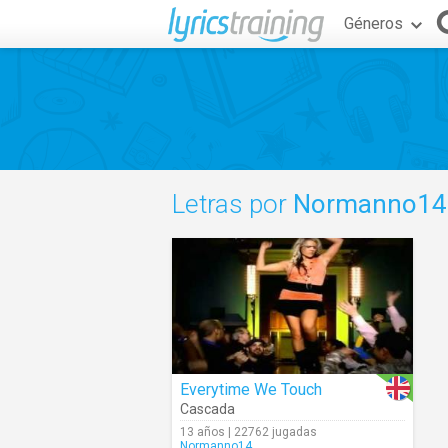
Géneros
Letras por
Normanno14
Everytime We Touch
Cascada
13 años | 22762 jugadas
Normanno14