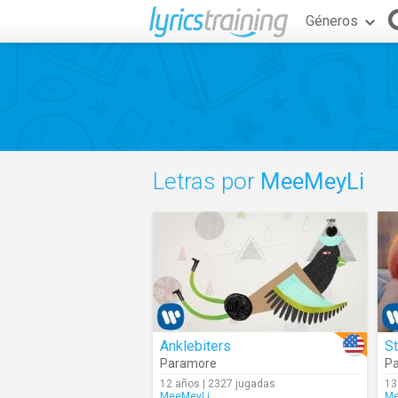
Géneros
Letras por
MeeMeyLi
Anklebiters
St
Paramore
P
12 años | 2327 jugadas
13
MeeMeyLi
Me