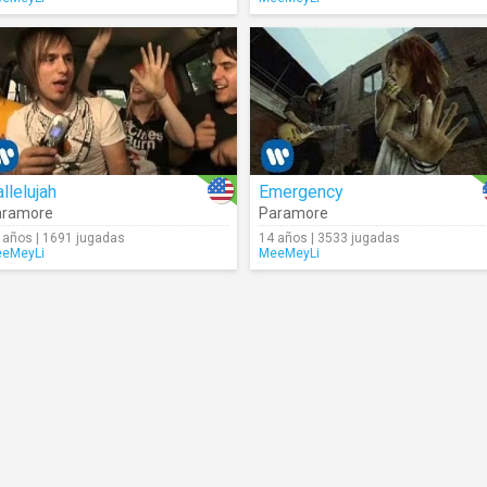
llelujah
Emergency
aramore
Paramore
 años | 1691 jugadas
14 años | 3533 jugadas
eMeyLi
MeeMeyLi