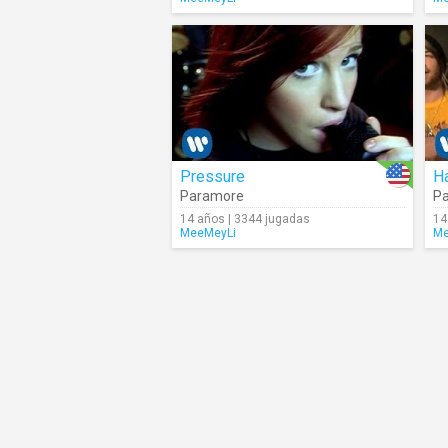
Pressure
Ha
Paramore
P
14 años | 3344 jugadas
14
MeeMeyLi
Me