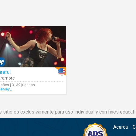
reful
aramore
 años | 3139 jugadas
eMeyLi
e sitio es exclusivamente para uso individual y con fines educati
Acerca
C