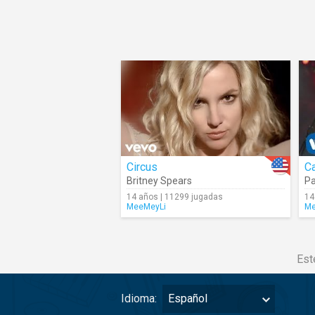
Circus
Ca
Britney Spears
P
14 años | 11299 jugadas
14
MeeMeyLi
Me
Est
Idioma:
Español