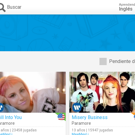
Aprendien
Buscar
Inglés
Pendiente d
ill Into You
Misery Business
aramore
Paramore
 años | 23458 jugadas
13 años | 15947 jugadas
eMeyLi
MeeMeyLi