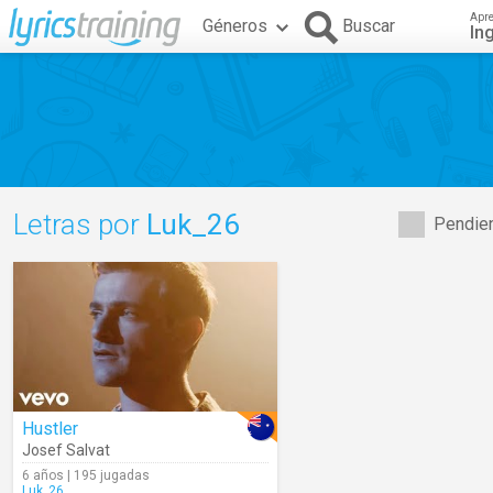
Apr
Géneros
Buscar
In
Letras por
Luk_26
Pendien
Hustler
Josef Salvat
6 años | 195 jugadas
Luk_26