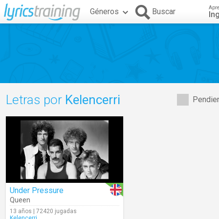
Apr
Géneros
Buscar
In
Letras por
Kelencerri
Pendien
Under Pressure
Queen
13 años | 72420 jugadas
Kelencerri