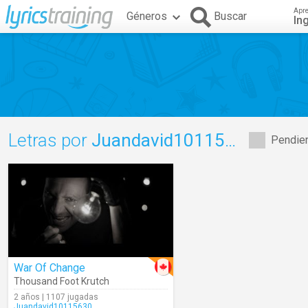
Apr
Géneros
Buscar
In
Letras por
Juandavid10115630
Pendien
War Of Change
Thousand Foot Krutch
2 años | 1107 jugadas
Juandavid10115630