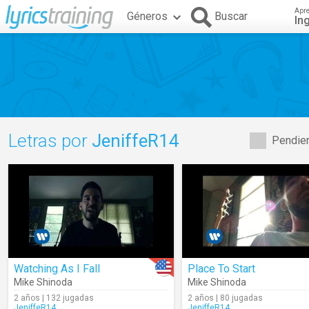
Apr
Géneros
Buscar
In
Letras por
JeniffeR14
Pendien
Watching As I Fall
Place To Start
Mike Shinoda
Mike Shinoda
2 años | 132 jugadas
2 años | 80 jugadas
JeniffeR14
JeniffeR14