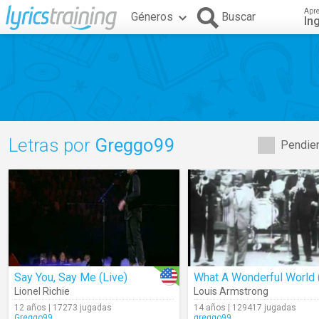
Apr
Géneros
Buscar
In
Letras por
Greggo99
Pendien
Say You, Say Me (Live)
Lionel Richie
Louis Armstrong
12 años | 17273 jugadas
14 años | 129417 jugadas
Greggo99
greggo99