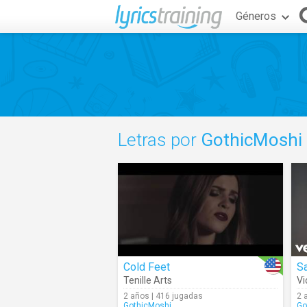
Géneros
Letras por
GothicMoshi
Cold Feet
S
Tenille Arts
Vi
2 años | 416 jugadas
2 
GothicMoshi
Go