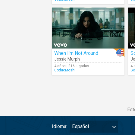
When I'm Not Around
So
Jessie Murph
Je
4 años | 316 jugadas
4 
GothicMoshi
Go
Est
Idioma:
Español