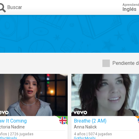
Aprendien
Buscar
Inglés
Pendiente d
aw It Coming
Breathe (2 AM)
ctoria Nadine
Anna Nalick
años | 2726 jugadas
4 años | 5074 jugadas
thicMoshi
GothicMoshi