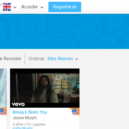
do
Acceder
Registrarse
e Revisión
Ordenar:
Más Nuevas
Always Been You
Jessie Murph
4 años | 761 jugadas
GothicMoshi