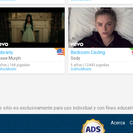
briety
Bedroom Ceiling
ssie Murph
Sody
años | 168 jugadas
5 años | 12443 jugadas
thicMoshi
GothicMoshi
e sitio es exclusivamente para uso individual y con fines educati
Acerca
C