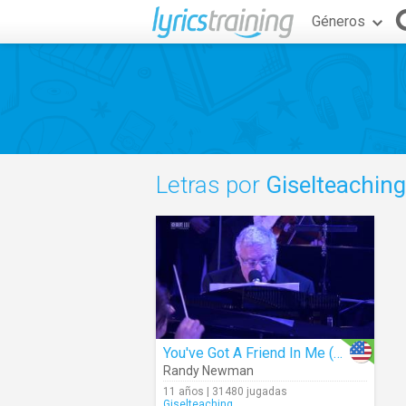
Géneros
Letras por
Giselteaching
You've Got A Friend In Me (Live)
Randy Newman
11 años | 31480 jugadas
Giselteaching