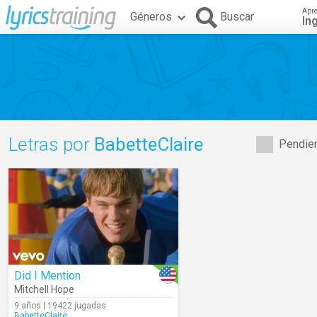
Apr
Géneros
Buscar
In
Letras por
BabetteClaire
Pendien
Did I Mention
Mitchell Hope
9 años | 19422 jugadas
BabetteClaire