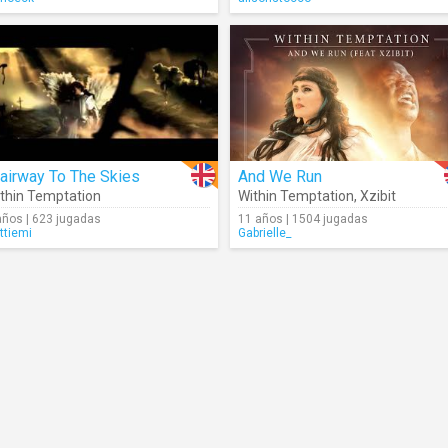
airway To The Skies
And We Run
thin Temptation
Within Temptation
,
Xzibit
años | 623 jugadas
11 años | 1504 jugadas
ttiemi
Gabrielle_