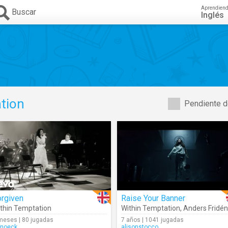
Aprendien
Buscar
Inglés
tion
Pendiente d
orgiven
Raise Your Banner
thin Temptation
Within Temptation
,
Anders Fridén
meses | 80 jugadas
7 años | 1041 jugadas
noeck
alisonstocco