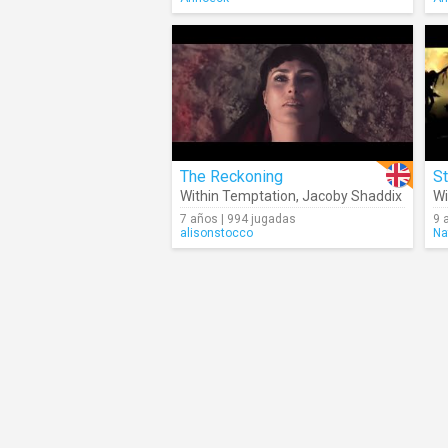
The Reckoning
St
Within Temptation
,
Jacoby Shaddix
Wi
7 años | 994 jugadas
9 
alisonstocco
Na