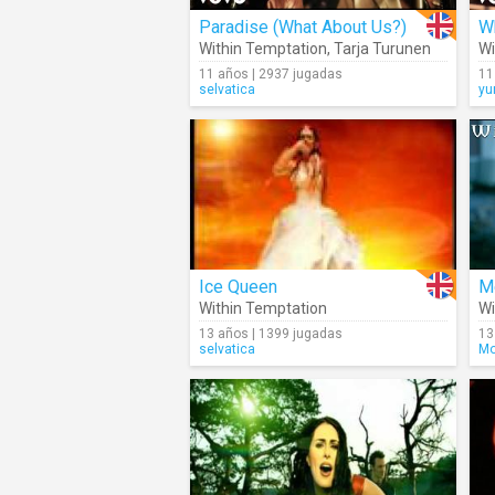
Paradise (What About Us?)
W
Within Temptation
,
Tarja Turunen
Wi
11 años | 2937 jugadas
11
selvatica
yu
Ice Queen
M
Within Temptation
Wi
13 años | 1399 jugadas
13
selvatica
Mo