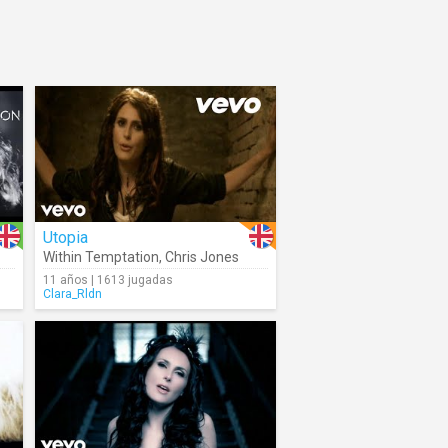
Utopia
Within Temptation
,
Chris Jones
11 años | 1613 jugadas
Clara_Rldn