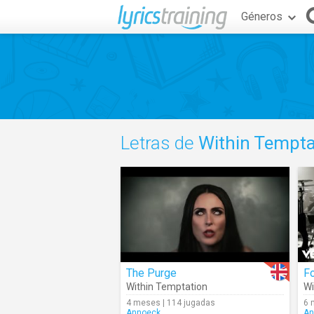
Géneros
Letras de
Within Tempta
The Purge
F
Within Temptation
Wi
4 meses | 114 jugadas
6 
Annoeck
An