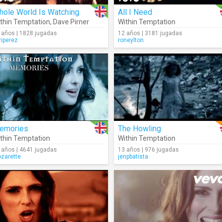
hole World Is Watching
All I Need
thin Temptation
,
Dave Pirner
Within Temptation
 años | 1828 jugadas
12 años | 3181 jugadas
riperez
roneylton
emories
The Howling
thin Temptation
Within Temptation
 años | 4641 jugadas
13 años | 976 jugadas
zarette
jenpbatista