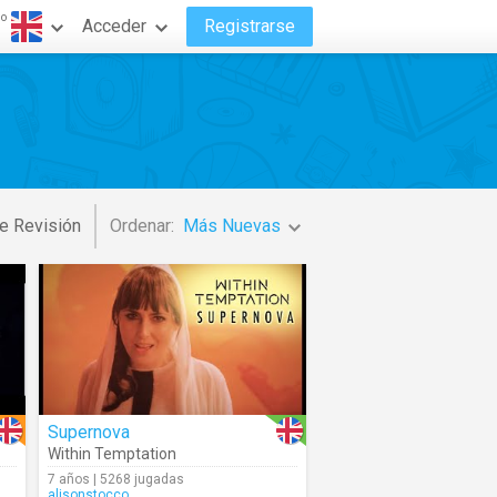
do
Acceder
Registrarse
e Revisión
Ordenar:
Más Nuevas
Supernova
Within Temptation
7 años | 5268 jugadas
alisonstocco