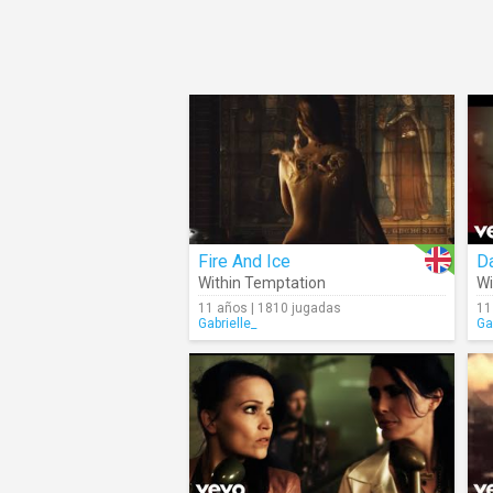
Fire And Ice
D
Within Temptation
Wi
11 años | 1810 jugadas
11
Gabrielle_
Ga