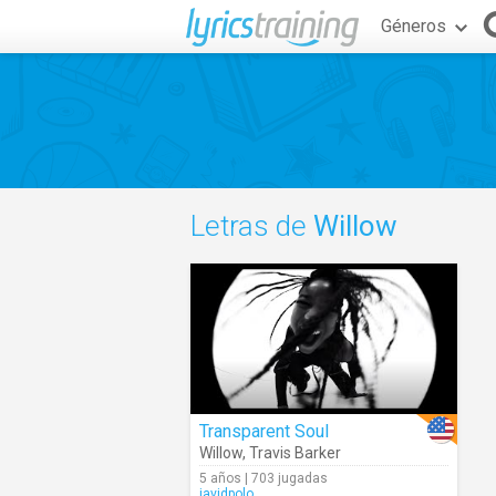
Géneros
Letras de
Willow
Transparent Soul
Willow
,
Travis Barker
5 años | 703 jugadas
javidpolo