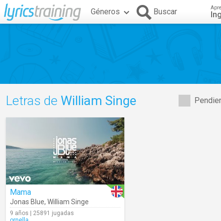
Apr
Géneros
Buscar
In
Letras de
William Singe
Pendien
Mama
Jonas Blue
,
William Singe
9 años | 25891 jugadas
ornella