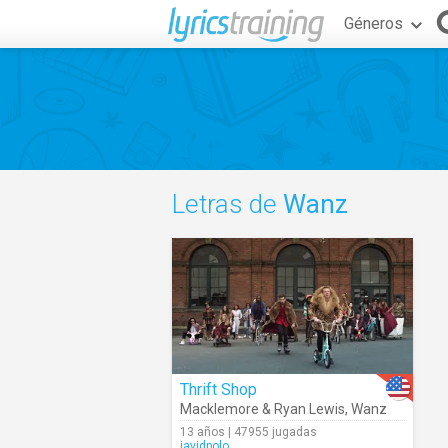
Géneros
Letras de
Wanz
Thrift Shop
Macklemore & Ryan Lewis
,
Wanz
13 años | 47955 jugadas
javidpolo