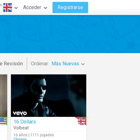
do
Acceder
Registrarse
e Revisión
Ordenar:
Más Nuevas
16 Dollars
Volbeat
10 años | 1111 jugadas
Chewre