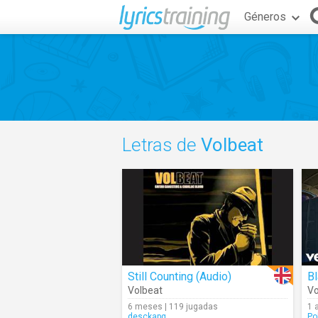
Géneros
Letras de
Volbeat
Still Counting (Audio)
B
Volbeat
Vo
6 meses | 119 jugadas
1 
desckapg
Po