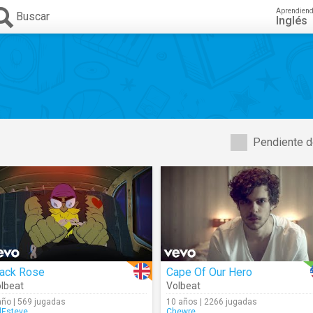
Aprendien
Buscar
Inglés
Pendiente d
lack Rose
Cape Of Our Hero
lbeat
Volbeat
año | 569 jugadas
10 años | 2266 jugadas
lEsteve
Chewre