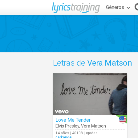
Géneros
Letras de
Vera Matson
Love Me Tender
Elvis Presley
,
Vera Matson
14 años | 40108 jugadas
darkangel