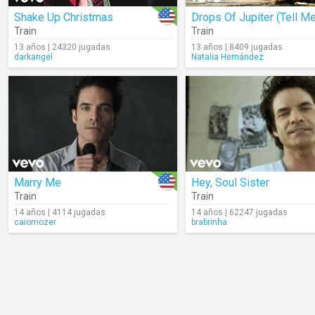
Shake Up Christmas
Drops Of Jupiter (Tell Me
Train
Train
13 años | 24320 jugadas
13 años | 8409 jugadas
darkangel
Natalia Hernández
Marry Me
Hey, Soul Sister
Train
Train
14 años | 4114 jugadas
14 años | 62247 jugadas
caiomozer
brabrinha