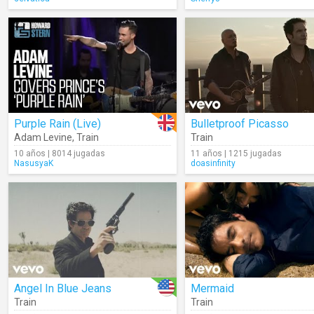
Purple Rain (Live)
Bulletproof Picasso
Adam Levine
,
Train
Train
10 años | 8014 jugadas
11 años | 1215 jugadas
NasusyaK
doasinfinity
Angel In Blue Jeans
Mermaid
Train
Train