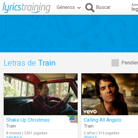
Apr
Géneros
Buscar
In
Letras de
Train
Pendien
Shake Up Christmas
Calling All Angels
Train
Train
8 meses | 2361 jugadas
2 años | 316 jugadas
selvatica
Sherry3