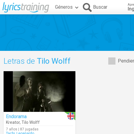
Apr
Géneros
Buscar
In
Letras de
Tilo Wolff
Pendien
Endorama
Kreator
,
Tilo Wolff
7 años | 87 jugadas
Tachi_Leoanardo