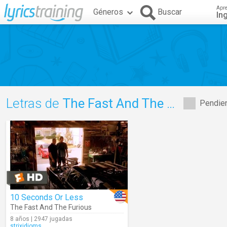
Apr
Géneros
Buscar
In
Letras de
The Fast And The Furious
Pendien
10 Seconds Or Less
The Fast And The Furious
8 años | 2947 jugadas
strixidioms