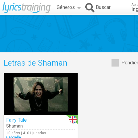
Apr
Géneros
Buscar
In
Letras de
Shaman
Pendien
Fairy Tale
Shaman
10 años | 4101 jugadas
Gabrielle_