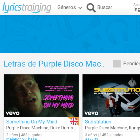
Apr
Géneros
Buscar
In
Letras de
Purple Disco Machine
Pendien
Something On My Mind
Substitution
Purple Disco Machine
,
Duke Dumont
,
Nothing But Thieves
Purple Disco Machine
,
Kung
2 años | 488 jugadas
3 años | 1452 jugadas
melancholy_haze
as7733