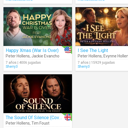
Happy Xmas (War Is Over)
I See The Light
Peter Hollens
,
Jackie Evancho
Peter Hollens
,
Evynne Holle
7 años | 4006 jugadas
7 años | 15929 jugadas
Sherry3
Sherry3
The Sound Of Silence (Cover)
Peter Hollens
,
Tim Foust