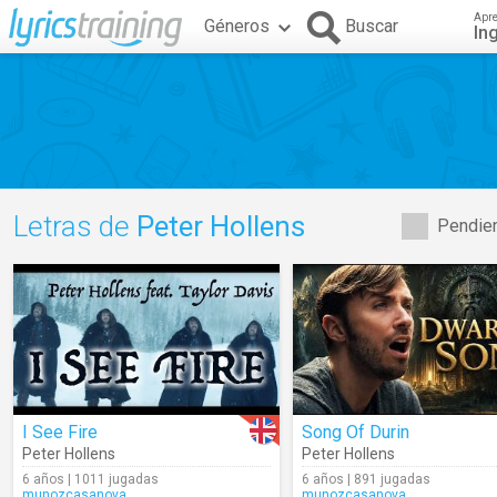
Apr
Géneros
Buscar
In
Letras de
Peter Hollens
Pendien
I See Fire
Song Of Durin
Peter Hollens
Peter Hollens
6 años | 1011 jugadas
6 años | 891 jugadas
munozcasanova
munozcasanova