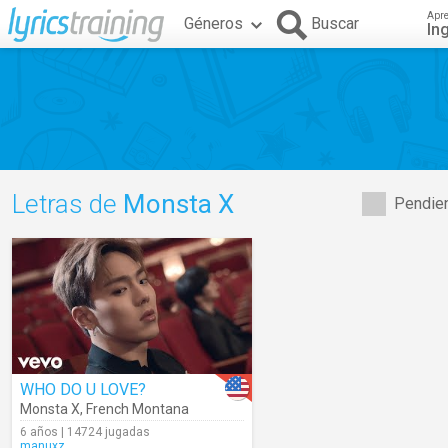
Apr
Géneros
Buscar
In
Letras de
Monsta X
Pendien
WHO DO U LOVE?
Monsta X
,
French Montana
6 años | 14724 jugadas
manuxz