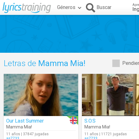
Apr
Géneros
Buscar
In
Letras de
Mamma Mia!
Pendien
Our Last Summer
S.O.S
Mamma Mia!
Mamma Mia!
11 años | 37847 jugadas
11 años | 11721 jugadas
as7733
as7733