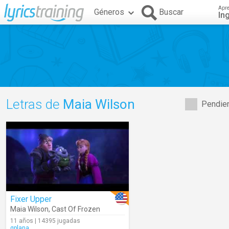
Apr
Géneros
Buscar
In
Letras de
Maia Wilson
Pendien
Fixer Upper
Maia Wilson
,
Cast Of Frozen
11 años | 14395 jugadas
gplana