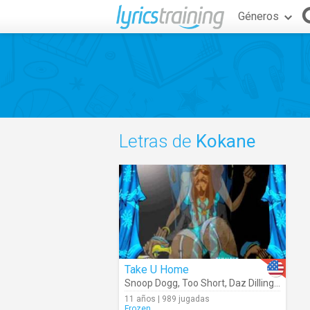
Géneros
Letras de
Kokane
Take U Home
Snoop Dogg
,
Too Short
,
Daz Dillinger
,
Koka
11 años | 989 jugadas
Frozen