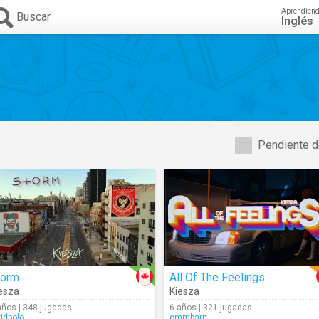
Aprendien
Buscar
Inglés
Pendiente d
torm
All Of The Feelings
esza
Kiesza
años | 348 jugadas
6 años | 321 jugadas
vidpolo
cmmbarn