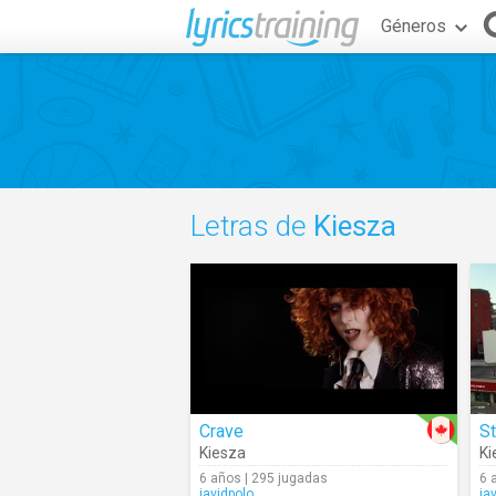
Géneros
Letras de
Kiesza
Crave
S
Kiesza
Ki
6 años | 295 jugadas
6 
javidpolo
ja