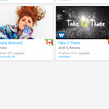
early Beloved
Take Ü There
esza
Jack Ü
,
Kiesza
años | 327 jugadas
10 años | 3151 jugadas
izricardo_96
cmmbarn