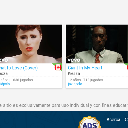
at Is Love (Cover)
Giant In My Heart
esza
Kiesza
 años | 1636 jugadas
12 años | 713 jugadas
vidpolo
javidpolo
e sitio es exclusivamente para uso individual y con fines educati
Acerca
C