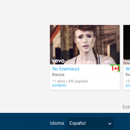
No Enemiesz
Wh
Kiesza
Ki
11 años | 435 jugadas
12
javidpolo
ja
Est
Idioma:
Español