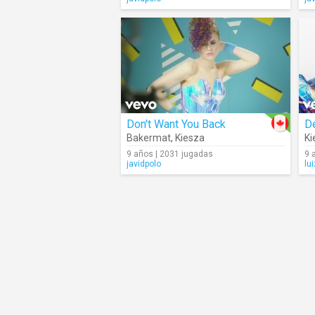
Don't Want You Back
D
Bakermat
,
Kiesza
Ki
9 años | 2031 jugadas
9 
javidpolo
lu