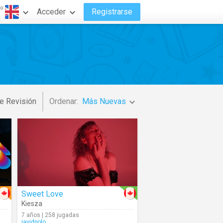
do
Acceder
Registrarse
e Revisión
Ordenar:
Más Nuevas
Sweet Love
Kiesza
7 años | 258 jugadas
javidpolo