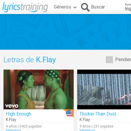
Apr
Géneros
Buscar
In
Letras de
K.Flay
Pendien
High Enough
Thicker Than Dust
K.Flay
K.Flay
9 años | 5425 jugadas
9 años | 231 jugadas
hempsuq
hempsuq