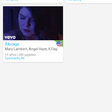
Ribcage
Mary Lambert
,
Angel Haze
,
K.Flay
10 años | 280 jugadas
luizricardo_96