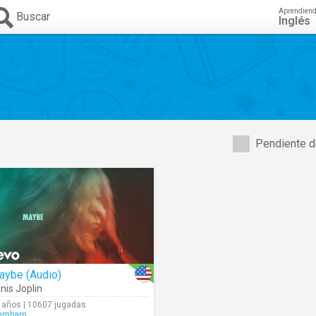
Aprendien
Buscar
Inglés
Pendiente d
aybe (Audio)
nis Joplin
 años | 10607 jugadas
mmbarn