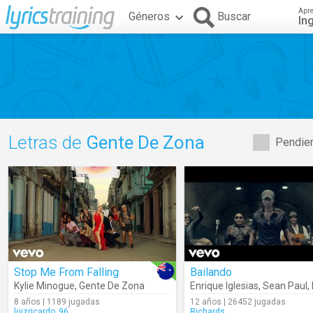
Apr
Géneros
Buscar
In
Letras de
Gente De Zona
Pendien
Stop Me From Falling
Bailando
Kylie Minogue
,
Gente De Zona
Enrique Iglesias
,
Sean Paul
,
8 años | 1189 jugadas
12 años | 26452 jugadas
luizricardo_96
Richards