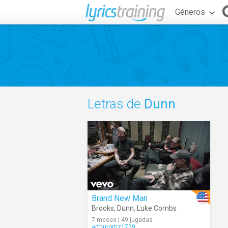
Géneros
Letras de
Dunn
Brand New Man
Brooks
,
Dunn
,
Luke Combs
7 meses | 49 jugadas
arthurortiz1709