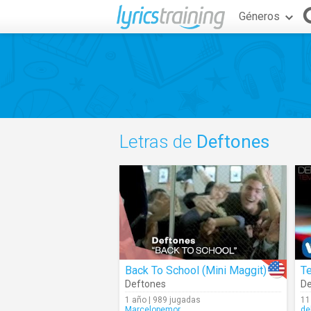
Géneros
Letras de
Deftones
Back To School (Mini Maggit)
T
Deftones
De
1 año | 989 jugadas
11
Marcelopemor
de