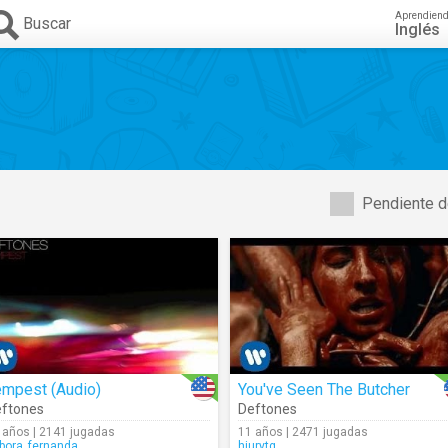
Aprendien
Buscar
Inglés
Pendiente d
empest (Audio)
You've Seen The Butcher
ftones
Deftones
 años | 2141 jugadas
11 años | 2471 jugadas
bora_fernanda
hiurytg