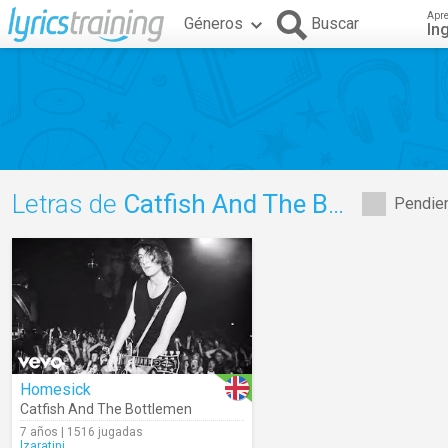
Apr
Géneros
Buscar
In
Letras de
Catfish And The Bottlemen
Pendien
Homesick
Catfish And The Bottlemen
7 años | 1516 jugadas
lzaratini