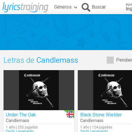
Apr
Géneros
Buscar
In
Letras de
Candlemass
Pendien
Under The Oak
Black Stone Wielder
Candlemass
Candlemass
1 año | 255 jugadas
1 año | 124 jugadas
Tachi_Leoanardo
Tachi_Leoanardo