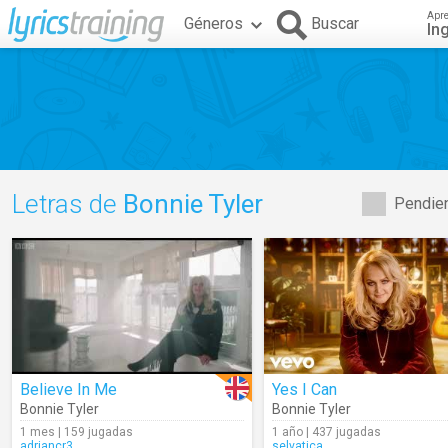
Apr
Géneros
Buscar
In
Letras de
Bonnie Tyler
Pendien
Believe In Me
Yes I Can
Bonnie Tyler
Bonnie Tyler
1 mes | 159 jugadas
1 año | 437 jugadas
adriancr3
selvatica