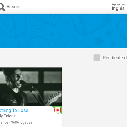
Aprendien
Buscar
Inglés
Pendiente d
othing To Lose
lly Talent
 años | 3686 jugadas
nchit0