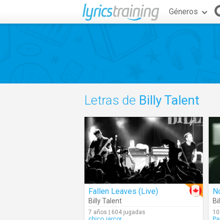
Géneros
Letras de
Billy Talent
Fallen Leaves (Live)
N
Billy Talent
Bi
7 años | 604 jugadas
10
chico_jarcor
Pa