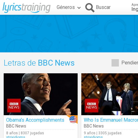
Apr
Géneros
Buscar
In
Letras de
BBC News
Pendien
Obama's Accomplishments
Who Is Emmanuel Macro
BBC News
BBC News
8 años | 8307 jugadas
9 años | 3305 jugadas
strixidioms
strixidioms