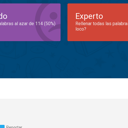
do
Experto
alabras al azar de 114 (50%)
Rellenar todas las palabra
loco?
Reportar