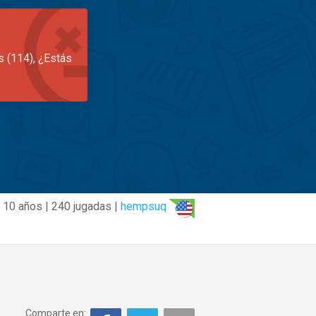
s (114), ¿Estás
10 años | 240 jugadas |
hempsuq
Comparte en: