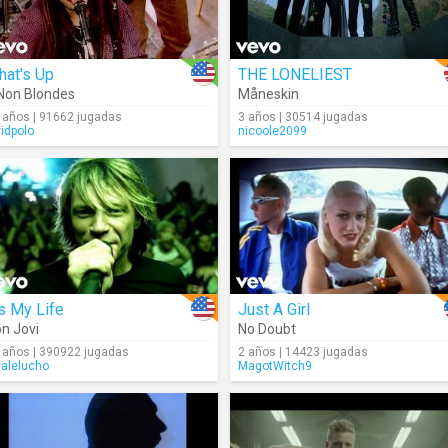
hat's Up
THE LONELIEST
Non Blondes
Måneskin
 años | 91662 jugadas
3 años | 30514 jugadas
vidpolo
nicoole2099
's My Life
Just A Girl
n Jovi
No Doubt
 años | 390922 jugadas
2 años | 14423 jugadas
valelucho
MagotWitch9