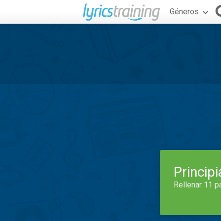
Géneros
Princip
Rellenar 11 p