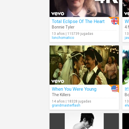
Total Eclipse Of The Heart
W
Bonnie Tyler
4 
13 años | 115739 jugadas
13
lonchomatico
ja
When You Were Young
It
The Killers
Bo
14 años | 18328 jugadas
13
grandmasterflash
el