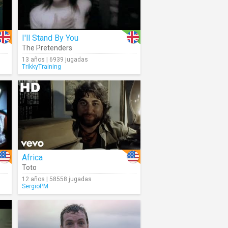
I'll Stand By You
The Pretenders
13 años | 6939 jugadas
TrikkyTraining
Africa
Toto
12 años | 58558 jugadas
SergioPM