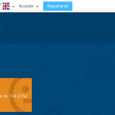
do
Acceder
Registrarse
ar de 114 (25%)