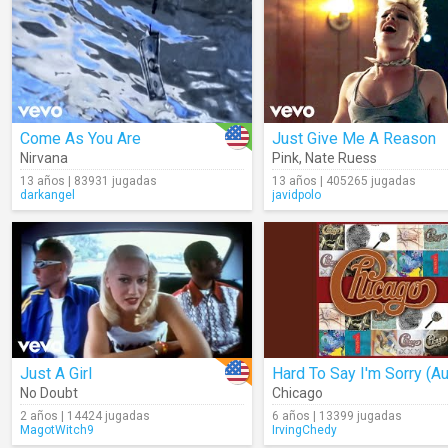
Come As You Are
Just Give Me A Reason
Nirvana
Pink
,
Nate Ruess
13 años | 83931 jugadas
13 años | 405265 jugadas
darkangel
javidpolo
Just A Girl
Hard To Say I'm Sorry (Au
No Doubt
Chicago
2 años | 14424 jugadas
6 años | 13399 jugadas
MagotWitch9
IrvingChedy