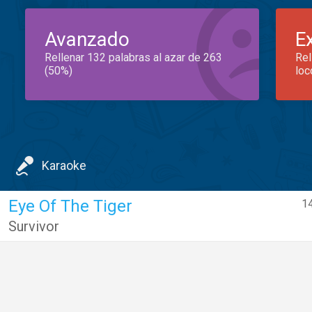
Avanzado
E
Rellenar 132 palabras al azar de 263
Rel
(50%)
loc
Karaoke
Eye Of The Tiger
14
Survivor