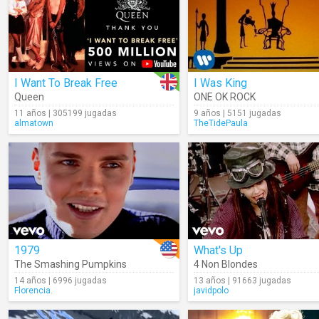
I Want To Break Free
I Was King
Queen
ONE OK ROCK
11 años | 305199 jugadas
9 años | 5151 jugadas
almatown
TheTidePaula
1979
What's Up
The Smashing Pumpkins
4 Non Blondes
14 años | 6996 jugadas
13 años | 91663 jugadas
Florencia.
javidpolo