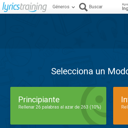
Apr
Géneros
Buscar
In
Selecciona un Mod
Principiante
I
Rellenar 26 palabras al azar de 263 (10%)
Rel