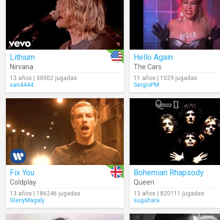
Lithium
Hello Again
Nirvana
The Cars
13 años | 30002 jugadas
11 años | 1029 jugadas
vari4444
SergioPM
Fix You
Bohemian Rhapsody
Coldplay
Queen
13 años | 186246 jugadas
13 años | 820111 jugadas
GlenyMagaly
sugahara