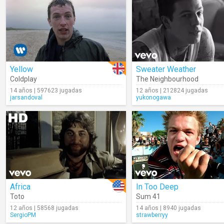
Yellow
Sweater Weather
Coldplay
The Neighbourhood
14 años | 597623 jugadas
12 años | 212824 jugadas
jarsandoval
yukonogawa
Africa
In Too Deep
Toto
Sum 41
12 años | 58568 jugadas
14 años | 8940 jugadas
SergioPM
strawberryy