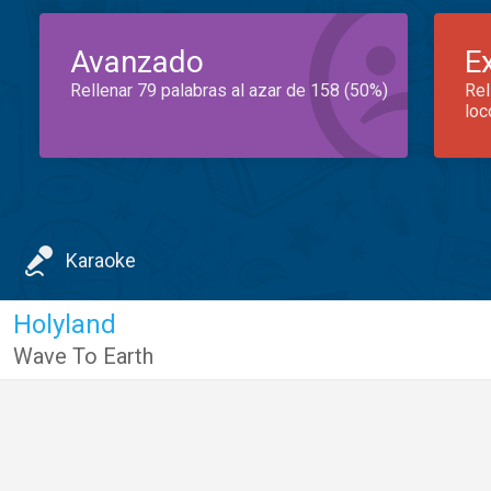
Avanzado
E
Rellenar 79 palabras al azar de 158 (50%)
Rel
loc
Karaoke
Holyland
Wave To Earth