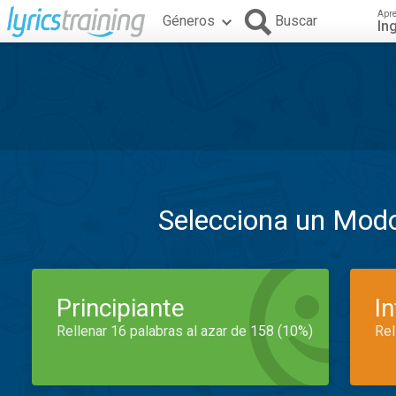
Apr
Géneros
Buscar
In
Selecciona un Mod
Principiante
I
Rellenar 16 palabras al azar de 158 (10%)
Rel