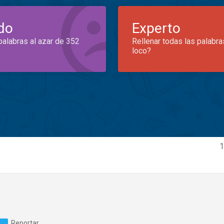
do
Experto
palabras al azar de 352
Rellenar todas las palabra
loco?
1
Reportar