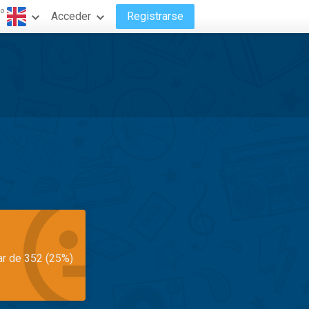
do
Acceder
Registrarse
ar de 352 (25%)