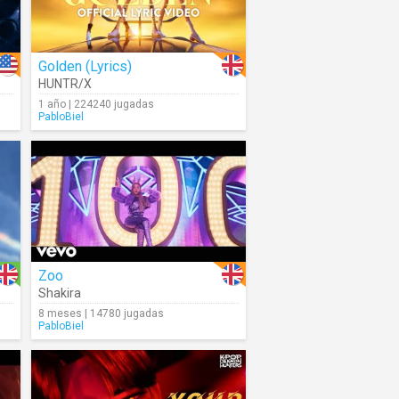
Golden (Lyrics)
HUNTR/X
1 año | 224240 jugadas
PabloBiel
Zoo
Shakira
8 meses | 14780 jugadas
PabloBiel