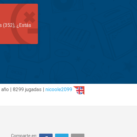
s (352), ¿Estás
 año | 8299 jugadas |
nicoole2099
Comparte en: