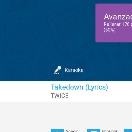
Avanza
Rellenar 176 
(50%)
Karaoke
Takedown (Lyrics)
TWICE
Añadir
Imprimir