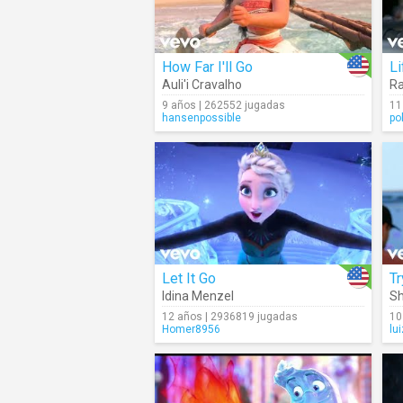
How Far I'll Go
Li
Auli'i Cravalho
Ra
9 años | 262552 jugadas
11
hansenpossible
po
Let It Go
Tr
Idina Menzel
Sh
12 años | 2936819 jugadas
10
Homer8956
lu