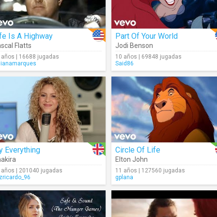
fe Is A Highway
Part Of Your World
scal Flatts
Jodi Benson
 años | 16688 jugadas
10 años | 69848 jugadas
lianamarques
Said86
y Everything
Circle Of Life
akira
Elton John
 años | 201040 jugadas
11 años | 127560 jugadas
izricardo_96
gplana