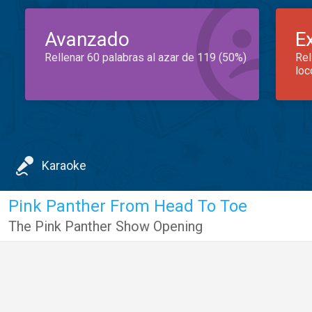
Avanzado
E
Rellenar 60 palabras al azar de 119 (50%)
Rel
loc
Karaoke
Pink Panther From Head To Toe
The Pink Panther Show Opening