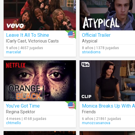
Leave It All To Shine
Official Trailer
ICarly Cast
,
Victorious Casts
Atypical
9 años | 4657 jugadas
8 años | 1378 jugadas
marcelat
strixidioms
You've Got Time
Regina Spektor
Friends
4 meses | 4168 jugadas
6 años | 21861 jugadas
chtmello
munozcasanova