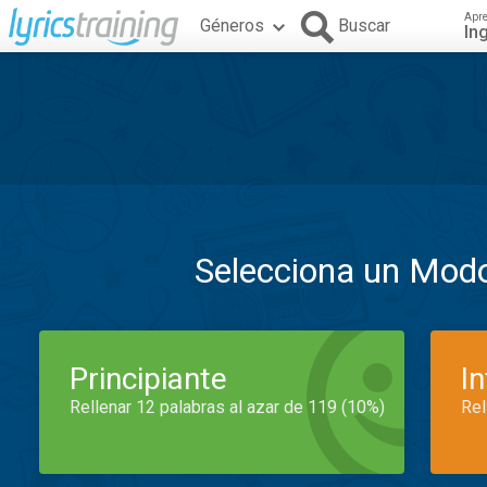
Apr
Géneros
Buscar
In
Selecciona un Mod
Principiante
I
Rellenar 12 palabras al azar de 119 (10%)
Rel