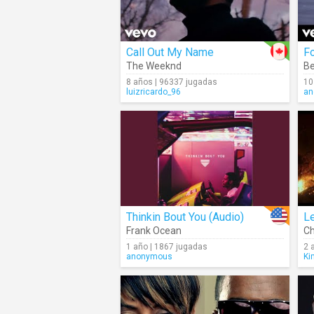
Call Out My Name
F
The Weeknd
B
8 años | 96337 jugadas
10
luizricardo_96
an
Thinkin Bout You (Audio)
Le
Frank Ocean
Ch
1 año | 1867 jugadas
2 
anonymous
Ki