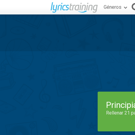
Géneros
Princip
Rellenar 21 p