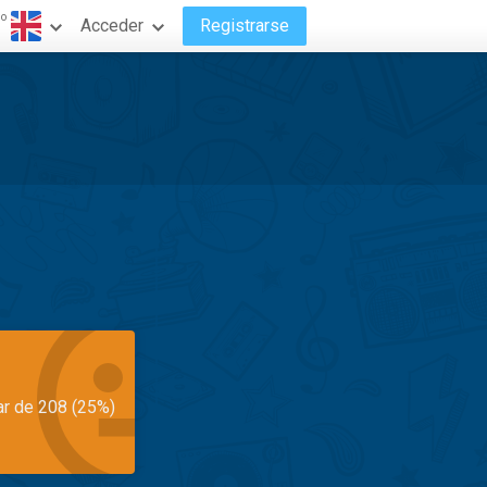
do
Acceder
Registrarse
ar de 208 (25%)