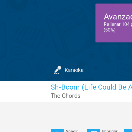
Avanza
Rellenar 104 
(50%)
Karaoke
Sh-Boom (Life Could Be 
The Chords
Añadir
Imprimir