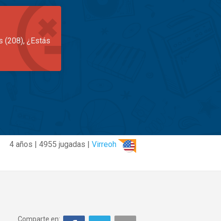
s (208), ¿Estás
4 años | 4955 jugadas |
Virreoh
Comparte en: