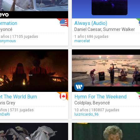
ormation
Always (Audio)
eyoncé
Daniel Caesar
,
Summer Walker
 años | 17105 jugadas
1 año | 686 jugadas
onymous
marcelat
t The World Burn
Hymn For The Weekend
ris Grey
Coldplay
,
Beyoncé
años | 5731 jugadas
10 años | 180807 jugadas
mDaRi
luizricardo_96