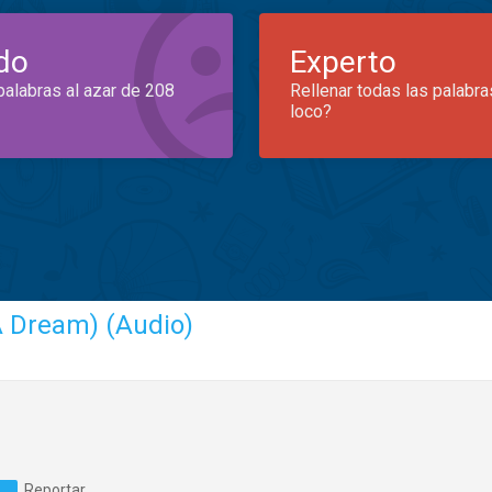
do
Experto
palabras al azar de 208
Rellenar todas las palabra
loco?
A Dream) (Audio)
Reportar