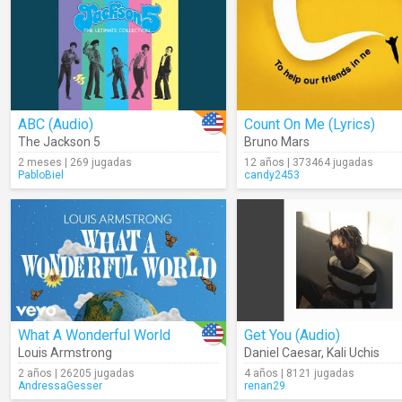
ABC (Audio)
Count On Me (Lyrics)
The Jackson 5
Bruno Mars
2 meses | 269 jugadas
12 años | 373464 jugadas
PabloBiel
candy2453
What A Wonderful World
Get You (Audio)
Louis Armstrong
Daniel Caesar
,
Kali Uchis
2 años | 26205 jugadas
4 años | 8121 jugadas
AndressaGesser
renan29