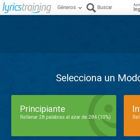
Apr
Géneros
Buscar
In
Selecciona un Mod
Principiante
I
Rellenar 28 palabras al azar de 284 (10%)
Rel