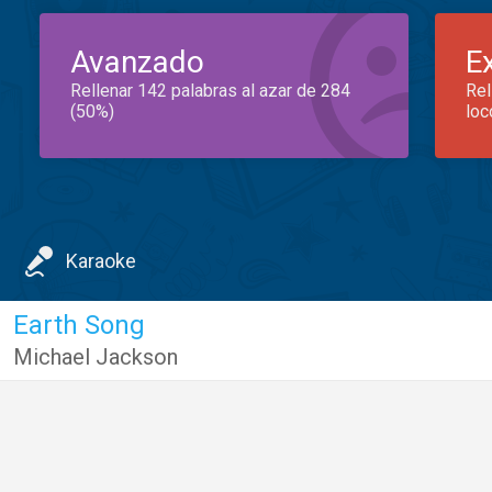
Avanzado
E
Rellenar 142 palabras al azar de 284
Rel
(50%)
loc
Karaoke
Earth Song
Michael Jackson