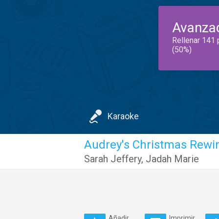
Avanza
Rellenar 141 
(50%)
Karaoke
Audrey's Christmas Rewi
Sarah Jeffery
,
Jadah Marie
Añadir
Imprimir