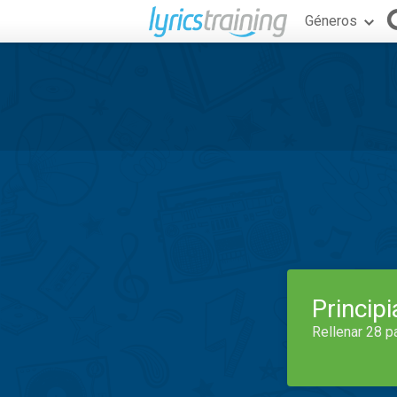
Géneros
Princip
Rellenar 28 p