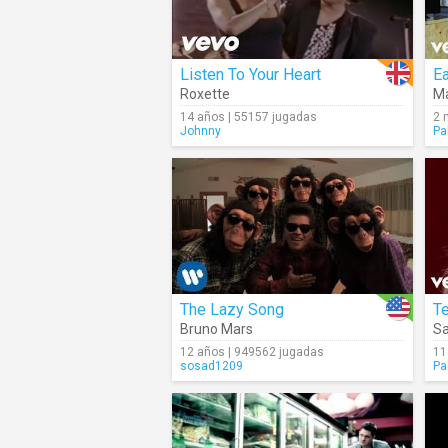
Listen To Your Heart
Ea
Roxette
Ma
14 años | 55157 jugadas
2 
Johnny
Pa
The Lazy Song
T
Bruno Mars
Sa
12 años | 949562 jugadas
11
sosad1209
Pa