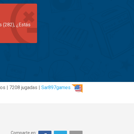
s (282), ¿Estás
ños | 7208 jugadas |
Sar897games
Comparte en: