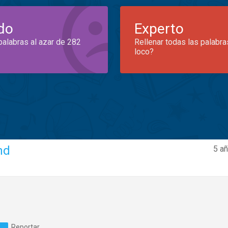
do
Experto
palabras al azar de 282
Rellenar todas las palabra
loco?
nd
5 a
Reportar