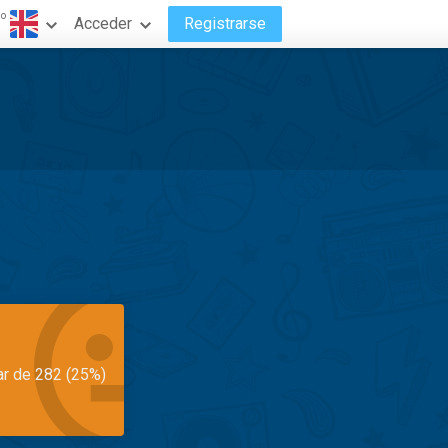
do
Acceder
Registrarse
ar de 282 (25%)