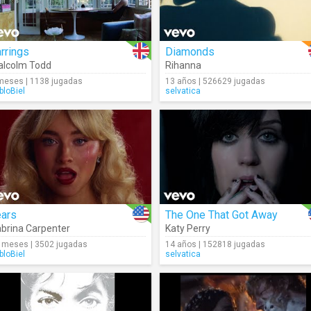
rrings
Diamonds
lcolm Todd
Rihanna
meses | 1138 jugadas
13 años | 526629 jugadas
bloBiel
selvatica
ears
The One That Got Away
brina Carpenter
Katy Perry
 meses | 3502 jugadas
14 años | 152818 jugadas
bloBiel
selvatica