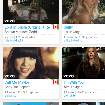
Lost In Japan (Original + Remix)
Guilty
Shawn Mendes
,
Zedd
Loren Gray
7 años | 17186 jugadas
1 semana | 1638 jugadas
luizricardo_96
edits.by.loving
Call Me Maybe
I'm With You
Carly Rae Jepsen
Avril Lavigne
14 años | 328794 jugadas
14 años | 59703 jugadas
selvatica
alerick86