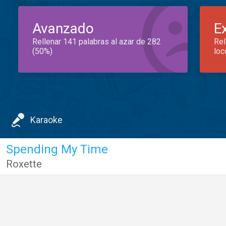
Avanzado
E
Rellenar 141 palabras al azar de 282
Rel
(50%)
loc
Karaoke
Spending My Time
Roxette