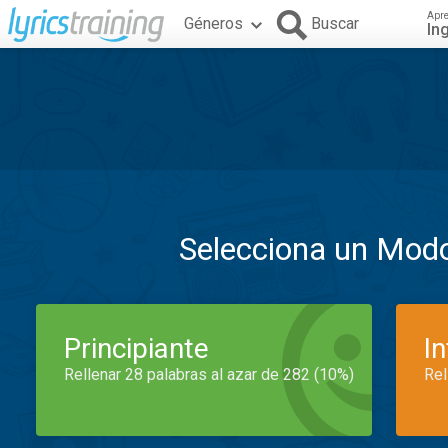
Apr
Géneros
Buscar
In
Selecciona un Mod
Principiante
I
Rellenar 28 palabras al azar de 282 (10%)
Rel