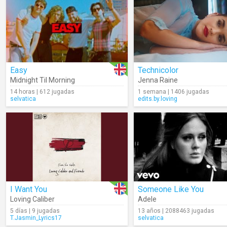
Easy
Technicolor
Midnight Til Morning
Jenna Raine
14 horas | 612 jugadas
1 semana | 1406 jugadas
selvatica
edits.by.loving
I Want You
Someone Like You
Loving Caliber
Adele
5 días | 9 jugadas
13 años | 2088463 jugadas
T.Jasmin_Lyrics17
selvatica